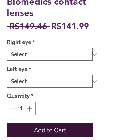
Biomedics contact
lenses
Regular
Sale
 R$149.46 
R$141.99
Price
Price
Right eye
*
Left eye
*
Quantity
*
Add to Cart