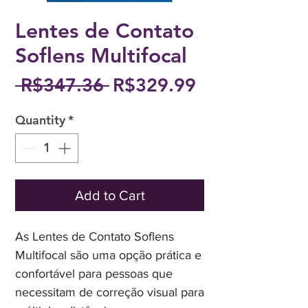
Lentes de Contato
Soflens Multifocal
Regular
Sale
 R$347.36 
R$329.99
Price
Price
Quantity
*
Add to Cart
As Lentes de Contato Soflens
Multifocal são uma opção prática e
confortável para pessoas que
necessitam de correção visual para