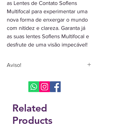
as Lentes de Contato Soflens
Multifocal para experimentar uma
nova forma de enxergar o mundo
com nitidez e clareza. Garanta já
as suas lentes Soflens Multifocal e
desfrute de uma visão impecável!
Aviso!
Não realizamos adaptações, para
primeira vez de uso, procure um
médico e realize os testes necessários.
Entre em contato através do WhatsApp
Related
ou E-mail para informar os graus de
uso!
Products