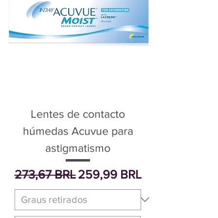
Lentes de contacto
húmedas Acuvue para
astigmatismo
Precio
Precio de oferta
273,67 BRL
259,99 BRL