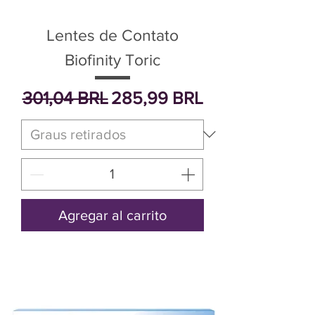
Lentes de Contato
Biofinity Toric
Precio
Precio de oferta
301,04 BRL
285,99 BRL
Agregar al carrito