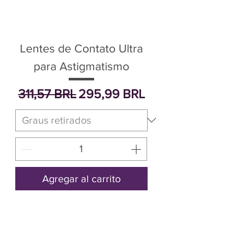
Lentes de Contato Ultra
para Astigmatismo
Precio
Precio de oferta
311,57 BRL
295,99 BRL
Agregar al carrito