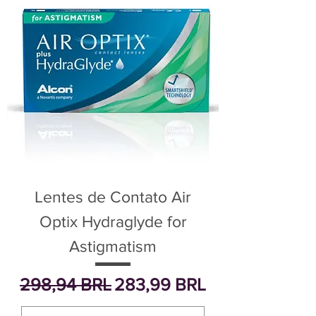
Lentes de Contato Air
Optix Hydraglyde for
Astigmatism
Precio
Precio de oferta
298,94 BRL
283,99 BRL