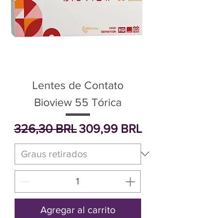
Lentes de Contato
Bioview 55 Tórica
Precio
Precio de oferta
326,30 BRL
309,99 BRL
Agregar al carrito