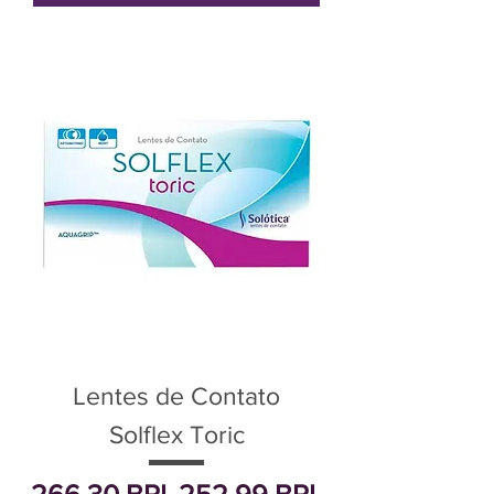
Lentes de Contato
Solflex Toric
Precio
Precio de oferta
266,30 BRL
252,99 BRL