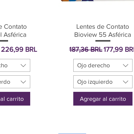
e Contato
Lentes de Contato
l Asférica
Bioview 55 Asférica
Precio de oferta
Precio
Precio de 
226,99 BRL
187,36 BRL
177,99 BR
cho
Ojo derecho
erdo
Ojo izquierdo
al carrito
Agregar al carrito