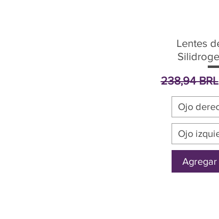
Lentes d
Silidroge
Precio
238,94 BRL
Ojo dere
Ojo izqui
Agregar 