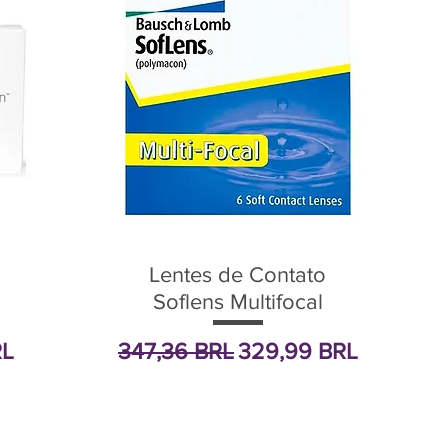
Lentes de Contato
Soflens Multifocal
oferta
Precio
Precio de oferta
RL
347,36 BRL
329,99 BRL