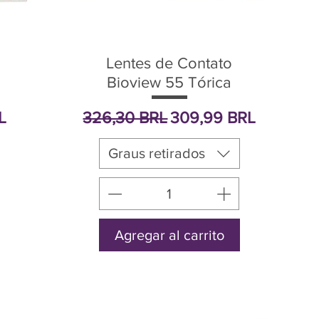
Lentes de Contato
Bioview 55 Tórica
oferta
Precio
Precio de oferta
L
326,30 BRL
309,99 BRL
Graus retirados
Agregar al carrito