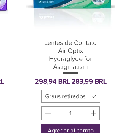
Lentes de Contato
Air Optix
Hydraglyde for
Astigmatism
oferta
Precio
Precio de oferta
RL
298,94 BRL
283,99 BRL
Graus retirados
Agregar al carrito