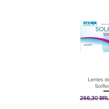
Lentes d
Solfle
Precio
266,30 BRL