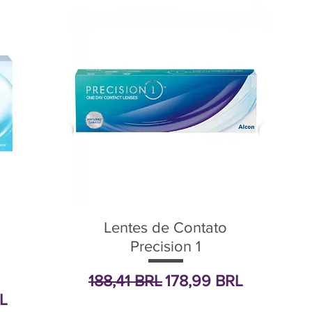
Lentes de Contato
Precision 1
Precio
Precio de oferta
188,41 BRL
178,99 BRL
oferta
L