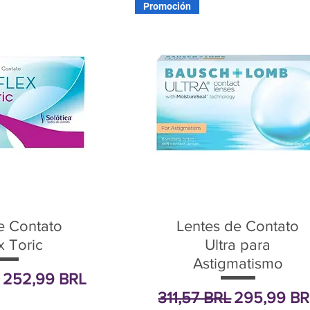
Promoción
e Contato
Lentes de Contato
x Toric
Ultra para
Astigmatismo
Precio de oferta
252,99 BRL
Precio
Precio de 
311,57 BRL
295,99 BR