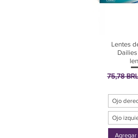
Lentes d
Dailie
le
Precio
75,78 BR
Ojo dere
Ojo izqui
Agregar 