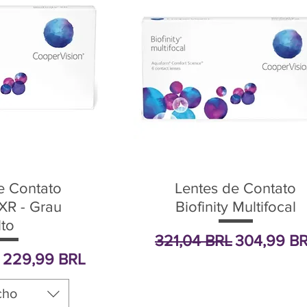
e Contato
Lentes de Contato
 XR - Grau
Biofinity Multifocal
lto
Precio
Precio de 
321,04 BRL
304,99 B
Precio de oferta
229,99 BRL
cho