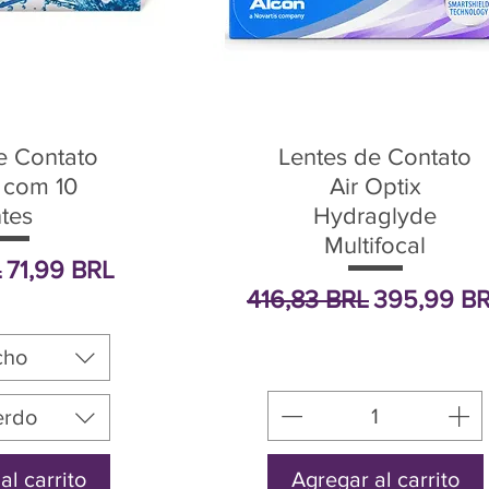
e Contato
Lentes de Contato
s com 10
Air Optix
ntes
Hydraglyde
Multifocal
Precio de oferta
L
71,99 BRL
Precio
Precio de 
416,83 BRL
395,99 B
cho
erdo
al carrito
Agregar al carrito