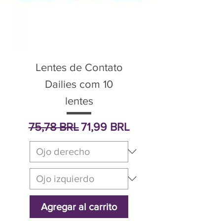
Lentes de Contato
Dailies com 10
lentes
Precio
Precio de oferta
75,78 BRL
71,99 BRL
Agregar al carrito