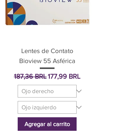
Lentes de Contato
Bioview 55 Asférica
Precio
Precio de oferta
187,36 BRL
177,99 BRL
Agregar al carrito