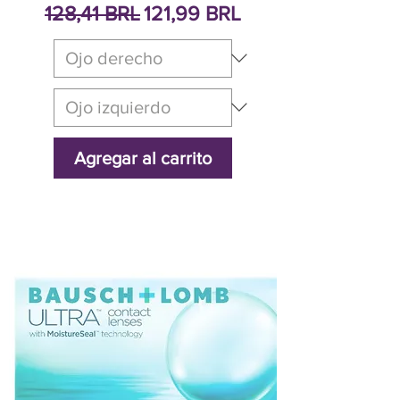
Precio
Precio de oferta
128,41 BRL
121,99 BRL
Agregar al carrito