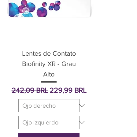
Lentes de Contato
Biofinity XR - Grau
Alto
Precio
Precio de oferta
242,09 BRL
229,99 BRL