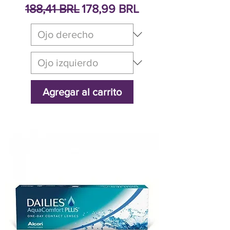
Precio
Precio de oferta
188,41 BRL
178,99 BRL
Agregar al carrito