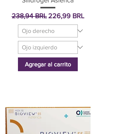
Silidrogel Asférica
Precio
Precio de oferta
238,94 BRL
226,99 BRL
Agregar al carrito