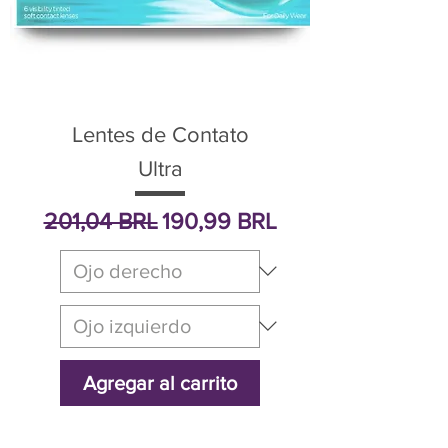
Lentes de Contato
Ultra
Precio
Precio de oferta
201,04 BRL
190,99 BRL
Agregar al carrito