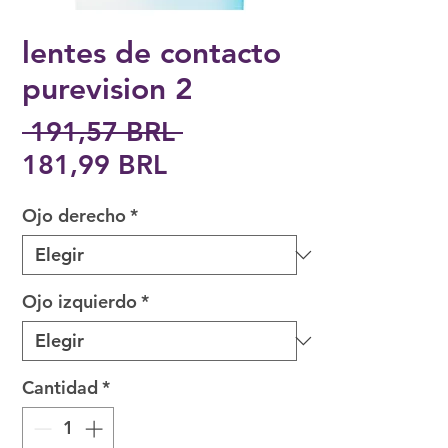
lentes de contacto
purevision 2
Precio
 191,57 BRL 
Precio
181,99 BRL
de
Ojo derecho
*
oferta
Ojo izquierdo
*
Cantidad
*