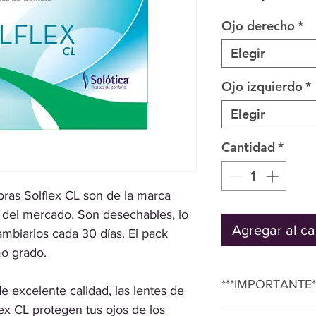
Ojo derecho
*
Elegir
Ojo izquierdo
*
Elegir
Cantidad
*
oras Solflex CL son de la marca
s del mercado. Son desechables, lo
Agregar al ca
ambiarlos cada 30 días. El pack
mo grado.
***IMPORTANTE*
excelente calidad, las lentes de
ex CL protegen tus ojos de los
Para Comprar Apena