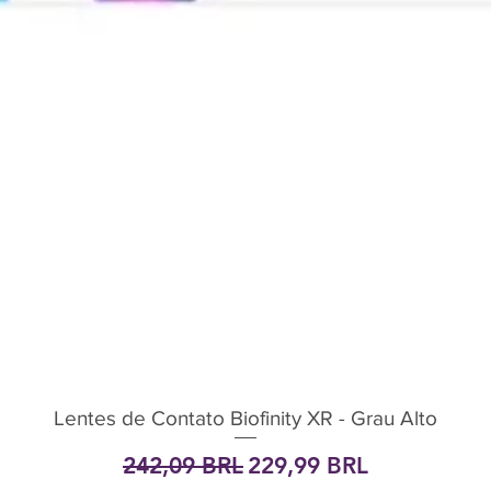
Lentes de Contato Biofinity XR - Grau Alto
Vista rápida
Precio
Precio de oferta
242,09 BRL
229,99 BRL