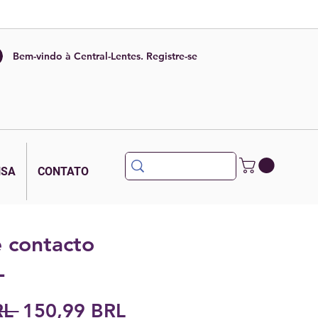
Bem-vindo à Central-Lentes. Registre-se
NSA
CONTATO
 contacto
L
Precio
Precio
L 
150,99 BRL