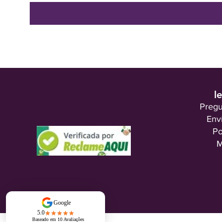
l
Pregu
Env
Po
M