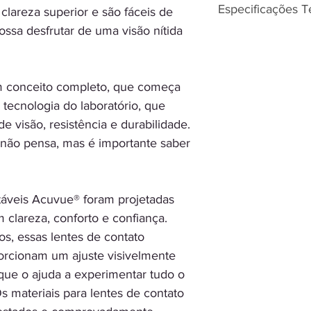
Especificações T
clareza superior e são fáceis de
*Selecione o mes
ssa desfrutar de uma visão nítida
Olho Esquerdo
*
Incolor
Com Grau
Para Graus Diferent
Correção Miopia
*Selecione
Quantid
m conceito completo, que começa
Fabricante Joh
Marca Acuvue 2
 tecnologia do laboratório, que
Descarte Quinz
e visão, resistência e durabilidade.
Curva Base 8.7
 não pensa, mas é importante saber
Material Etafilc
Conteúdo de Á
Proteção UV
táveis Acuvue® foram projetadas
Transmissibilida
 clareza, conforto e confiança.
Diâmetro 14,0 
os, essas lentes de contato
Caixa acompanh
Para Graus dife
orcionam um ajuste visivelmente
2 caixas
que o ajuda a experimentar tudo o
Prazo de Encome
s materiais para lentes de contato
útil após a comp