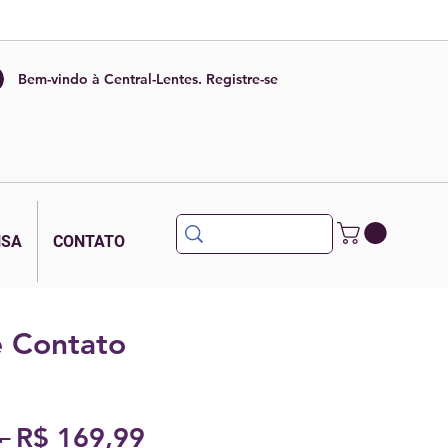
Bem-vindo à Central-Lentes. Registre-se
NSA
CONTATO
e Contato
Preço
Preço
 
R$ 169,99