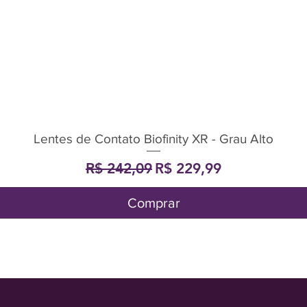
Lentes de Contato Biofinity XR - Grau Alto
Visualização rápida
Preço normal
Preço promocional
R$ 242,09
R$ 229,99
Comprar