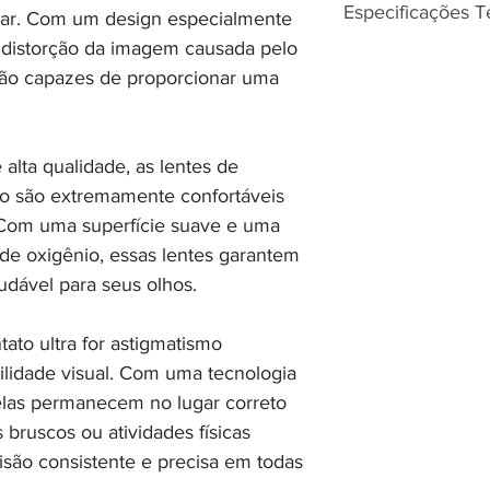
Especificações T
lar. Com um design especialmente
a distorção da imagem causada pelo
Correção de: As
 são capazes de proporcionar uma
Miopia, Astigma
Fabricante: Bau
Marca: Ultra pa
Descarte: Mensa
alta qualidade, as lentes de
Curva Base: 8.6
smo são extremamente confortáveis
Material: Samfil
. Com uma superfície suave e uma
Conteúdo de Ág
 de oxigênio, essas lentes garantem
Proteção UV: Si
dável para seus olhos.
Transmissibilidad
Diâmetro: 14,5 
tato ultra for astigmatismo
Tipo: Gelatinosa
lidade visual. Com uma tecnologia
A embalagem co
dioptria (grau)
elas permanecem no lugar correto
Disponibilidade:
ruscos ou atividades físicas
isão consistente e precisa em todas