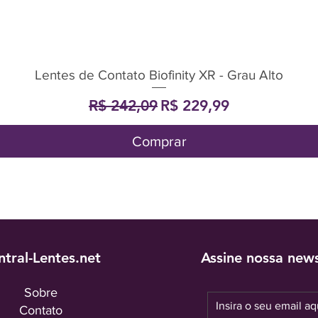
Lentes de Contato Biofinity XR - Grau Alto
Visualização rápida
Preço normal
Preço promocional
R$ 242,09
R$ 229,99
Comprar
ntral-Lentes.net
Assine nossa news
Sobre
Contato