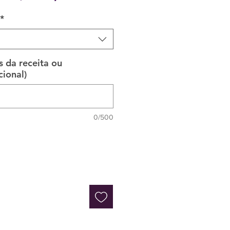
normal
promocional
*
s da receita ou
ional)
0/500