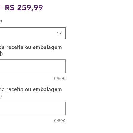
Preço
Preço
 
R$ 259,99
normal
promocional
*
 da receita ou embalagem
)
0/500
 da receita ou embalagem
)
0/500