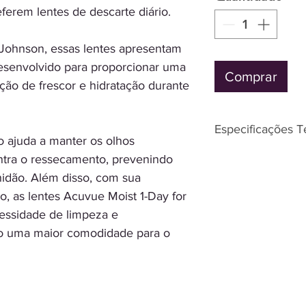
erem lentes de descarte diário.
Johnson, essas lentes apresentam
senvolvido para proporcionar uma
Comprar
ção de frescor e hidratação durante
Especificações T
o ajuda a manter os olhos
Incolor
ontra o ressecamento, prevenindo
Com Grau
hidão. Além disso, com sua
Correção de Ast
io, as lentes Acuvue Moist 1-Day for
Miopia, Astigma
essidade de limpeza e
Fabricante Joh
o uma maior comodidade para o
Marca Acuvue 1-
Descarte Diário
Material Etafilc
Conteúdo de Á
Proteção UV