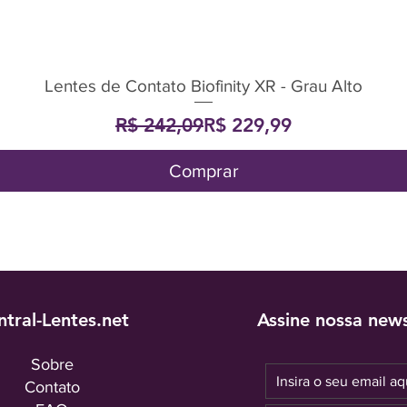
Lentes de Contato Biofinity XR - Grau Alto
Visualização rápida
Preço normal
Preço promocional
R$ 242,09
R$ 229,99
Comprar
ntral-Lentes.net
Assine nossa news
Sobre
Contato